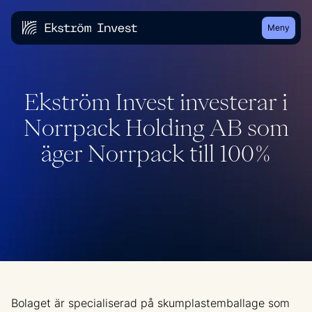
Meny
Ekström Invest investerar i
Norrpack Holding AB som
äger Norrpack till 100%
Bolaget är specialiserad på skumplastemballage som