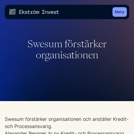
Meny
Swesum förstärker
organisationen
Swesum förstärker organisationen och anställer Kredit-
och Processansvarig.
Alexander Bergner är ny Kredit- och Processansvarig