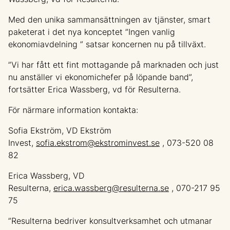
Med den unika sammansättningen av tjänster, smart
paketerat i det nya konceptet
”Ingen vanlig
ekonomiavdelning ”
satsar koncernen nu på tillväxt.
”Vi har fått ett fint mottagande på marknaden och just
nu anställer vi ekonomichefer på löpande band”,
fortsätter Erica Wassberg, vd för Resulterna.
För närmare information kontakta:
Sofia Ekström, VD Ekström
Invest,
sofia.ekstrom@ekstrominvest.se
, 073-520 08
82
Erica Wassberg, VD
Resulterna,
erica.wassberg@resulterna.se
, 070-217 95
75
”Resulterna bedriver konsultverksamhet och utmanar