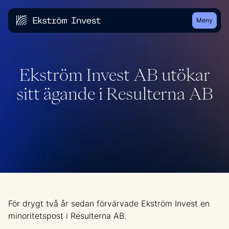
Meny
Ekström Invest AB utökar
sitt ägande i Resulterna AB
För drygt två år sedan förvärvade Ekström Invest en
minoritetspost i Resulterna AB.